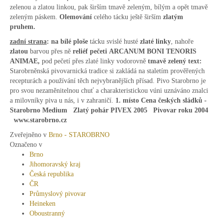
zelenou a zlatou linkou, pak širším tmavě zeleným, bílým a opět tmavě
zeleným páskem.
Olemování
celého tácku ještě širším
zlatým
pruhem.
zadní strana
:
na bílé ploše
tácku svislé husté
zlaté linky
, nahoře
zlatou
barvou přes ně
reliéf pečeti
ARCANUM BONI TENORIS
ANIMAE,
pod pečetí přes zlaté linky vodorovně
tmavě zelený text:
Starobrněnská pivovarnická tradice si zakládá na staletím prověřených
recepturách a používání těch nejvybranějších přísad. Pivo Starobrno je
pro svou nezaměnitelnou chuť a charakteristickou vúni uznáváno znalci
a milovníky piva u nás, i v zahraničí.
1. místo Cena českých sládků -
Starobrno Medium Zlatý pohár PIVEX 2005 Pivovar roku 2004
www.starobrno.cz
Zveřejněno v
Brno - STAROBRNO
Označeno v
Brno
Jihomoravský kraj
Česká republika
ČR
Průmyslový pivovar
Heineken
Oboustranný