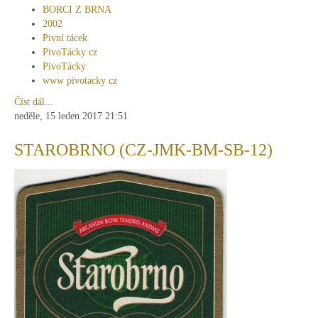
BORCI Z BRNA
2002
Pivní tácek
PivoTácky cz
PivoTácky
www pivotacky cz
Číst dál...
neděle, 15 leden 2017 21:51
STAROBRNO (CZ-JMK-BM-SB-12)