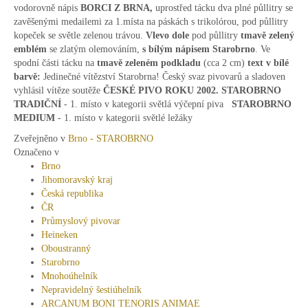
vodorovně nápis
BORCI Z BRNA,
uprostřed tácku dva plné půllitry se
zavěšenými medailemi za 1.místa na páskách s trikolórou, pod půllitry
kopeček se světle zelenou trávou.
Vlevo dole
pod půllitry
tmavě zelený
emblém
se zlatým olemováním,
s bílým nápisem Starobrno
. Ve
spodní části tácku na
tmavě
zeleném podkladu
(cca 2 cm)
text v bílé
barvě:
Jedinečné vítězství Starobrna! Český svaz pivovarů a sladoven
vyhlásil vítěze soutěže
ČESKÉ PIVO ROKU 2002. STAROBRNO
TRADIČNÍ
- 1. místo v kategorii světlá výčepní piva
STAROBRNO
MEDIUM
- 1. místo v kategorii světlé ležáky
Zveřejněno v
Brno - STAROBRNO
Označeno v
Brno
Jihomoravský kraj
Česká republika
ČR
Průmyslový pivovar
Heineken
Oboustranný
Starobrno
Mnohoúhelník
Nepravidelný šestiúhelník
ARCANUM BONI TENORIS ANIMAE