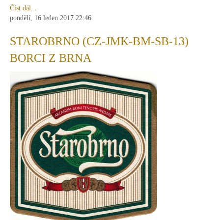
Číst dál...
pondělí, 16 leden 2017 22:46
STAROBRNO (CZ-JMK-BM-SB-13)
BORCI Z BRNA