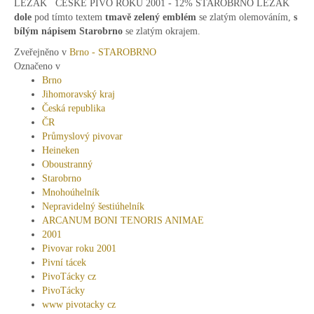
LEŽÁK ČESKÉ PIVO ROKU 2001 - 12% STAROBRNO LEŽÁK
dole
pod tímto textem
tmavě zelený emblém
se zlatým olemováním,
s
bílým nápisem Starobrno
se zlatým okrajem.
Zveřejněno v
Brno - STAROBRNO
Označeno v
Brno
Jihomoravský kraj
Česká republika
ČR
Průmyslový pivovar
Heineken
Oboustranný
Starobrno
Mnohoúhelník
Nepravidelný šestiúhelník
ARCANUM BONI TENORIS ANIMAE
2001
Pivovar roku 2001
Pivní tácek
PivoTácky cz
PivoTácky
www pivotacky cz