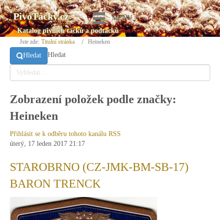
PivoTácky.cz
MENU
Katalog pivních tácků a podtácků
Jste zde:
Titulní stránka
Heineken
Hledat
Hledat
Zobrazení položek podle značky:
Heineken
Přihlásit se k odběru tohoto kanálu RSS
úterý, 17 leden 2017 21:17
STAROBRNO (CZ-JMK-BM-SB-17)
BARON TRENCK