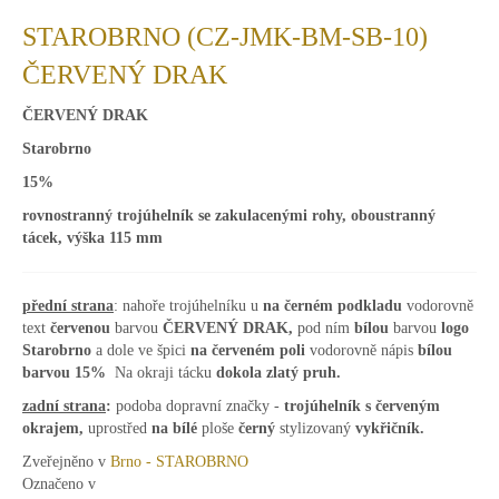
STAROBRNO (CZ-JMK-BM-SB-10)
ČERVENÝ DRAK
ČERVENÝ DRAK
Starobrno
15%
rovnostranný trojúhelník se zakulacenými rohy, oboustranný
tácek, výška 115 mm
přední strana
: nahoře trojúhelníku u
na černém podkladu
vodorovně
text
červenou
barvou
ČERVENÝ DRAK,
pod ním
bílou
barvou
logo
Starobrno
a dole ve špici
na červeném poli
vodorovně nápis
bílou
barvou
15%
Na okraji tácku
dokola zlatý pruh.
zadní strana
:
podoba dopravní značky -
trojúhelník s červeným
okrajem,
uprostřed
na bílé
ploše
černý
stylizovaný
vykřičník.
Zveřejněno v
Brno - STAROBRNO
Označeno v