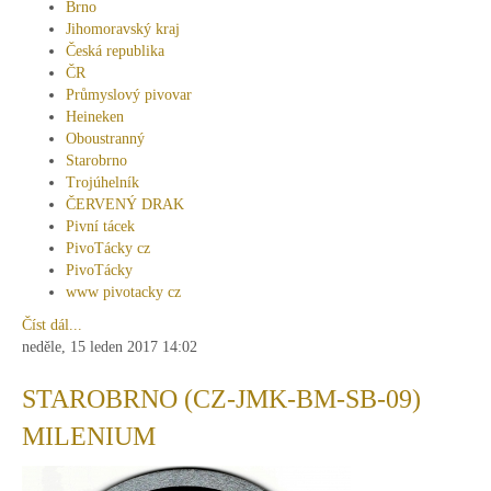
Brno
Jihomoravský kraj
Česká republika
ČR
Průmyslový pivovar
Heineken
Oboustranný
Starobrno
Trojúhelník
ČERVENÝ DRAK
Pivní tácek
PivoTácky cz
PivoTácky
www pivotacky cz
Číst dál...
neděle, 15 leden 2017 14:02
STAROBRNO (CZ-JMK-BM-SB-09)
MILENIUM