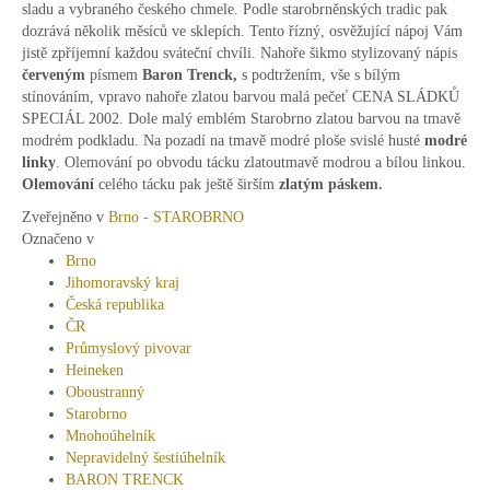
sladu a vybraného českého chmele. Podle starobrněnských tradic pak
dozrává několik měsíců ve sklepích. Tento řízný, osvěžující nápoj Vám
jistě zpříjemní každou sváteční chvíli. Nahoře šikmo stylizovaný nápis
červeným
písmem
Baron Trenck,
s podtržením, vše s bílým
stínováním, vpravo nahoře zlatou barvou malá pečeť CENA SLÁDKŮ
SPECIÁL 2002. Dole malý emblém Starobrno zlatou barvou na tmavě
modrém podkladu. Na pozadí na tmavě modré ploše svislé husté
modré
linky
. Olemování po obvodu tácku zlatoutmavě modrou a bílou linkou.
Olemování
celého tácku pak ještě širším
zlatým páskem.
Zveřejněno v
Brno - STAROBRNO
Označeno v
Brno
Jihomoravský kraj
Česká republika
ČR
Průmyslový pivovar
Heineken
Oboustranný
Starobrno
Mnohoúhelník
Nepravidelný šestiúhelník
BARON TRENCK