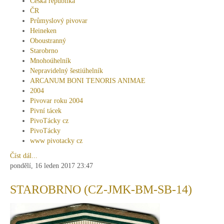
Česká republika
ČR
Průmyslový pivovar
Heineken
Oboustranný
Starobrno
Mnohoúhelník
Nepravidelný šestiúhelník
ARCANUM BONI TENORIS ANIMAE
2004
Pivovar roku 2004
Pivní tácek
PivoTácky cz
PivoTácky
www pivotacky cz
Číst dál...
pondělí, 16 leden 2017 23:47
STAROBRNO (CZ-JMK-BM-SB-14)