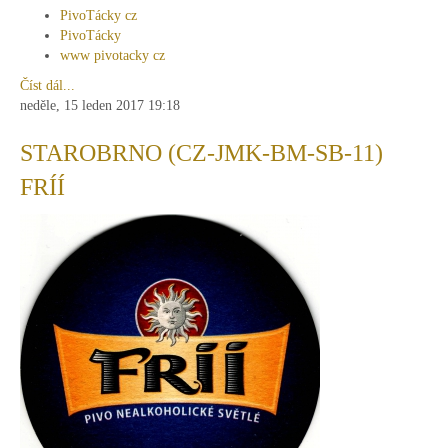
PivoTácky cz
PivoTácky
www pivotacky cz
Číst dál...
neděle, 15 leden 2017 19:18
STAROBRNO (CZ-JMK-BM-SB-11)
FRÍÍ