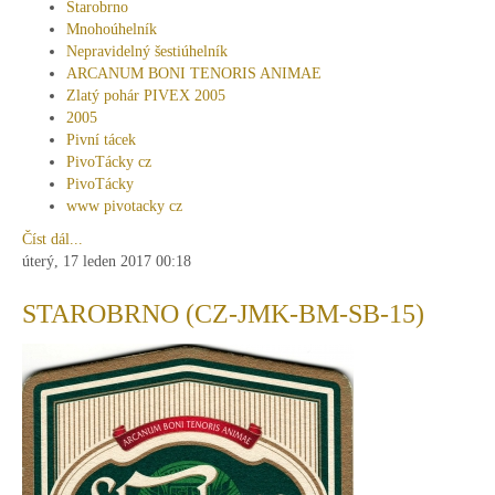
Starobrno
Mnohoúhelník
Nepravidelný šestiúhelník
ARCANUM BONI TENORIS ANIMAE
Zlatý pohár PIVEX 2005
2005
Pivní tácek
PivoTácky cz
PivoTácky
www pivotacky cz
Číst dál...
úterý, 17 leden 2017 00:18
STAROBRNO (CZ-JMK-BM-SB-15)