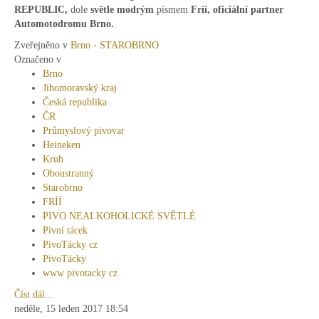
REPUBLIC,
dole
světle modrým
písmem
Fríí, oficiální partner
Automotodromu Brno.
Zveřejněno v
Brno - STAROBRNO
Označeno v
Brno
Jihomoravský kraj
Česká republika
ČR
Průmyslový pivovar
Heineken
Kruh
Oboustranný
Starobrno
FRÍÍ
PIVO NEALKOHOLICKÉ SVĚTLÉ
Pivní tácek
PivoTácky cz
PivoTácky
www pivotacky cz
Číst dál...
neděle, 15 leden 2017 18:54