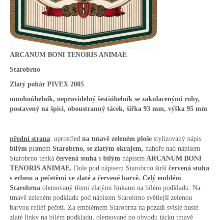
ARCANUM BONI TENORIS ANIMAE
Starobrno
Zlatý pohár PIVEX 2005
mnohoúhelník, nepravidelný šestiúhelník se zakulacenými rohy,
postavený na špici, oboustranný tácek, šířka 93 mm, výška 95 mm
přední strana
: uprostřed
na tmavě zeleném ploše
stylizovaný nápis
bílým
písmem
Starobrno, se zlatým okrajem,
nahoře nad nápisem
Starobrno tenká
červená stuha
s
bílým
nápisem
ARCANUM BONI
TENORIS ANIMAE.
Dole pod nápisem Starobrno širší
červená stuha
s erbem a pečetěmi ve zlaté a červené barvě. Celý emblém
Starobrna
olemovaný třemi zlatými linkami na bílém podkladu. Na
tmavě zeleném podkladu pod nápisem Starobrno světlejší zelenou
barvou reliéf pečeti. Za emblémem Starobrna na pozadí svislé husté
zlaté linky na bílém podkladu, olemované po obvodu tácku tmavě