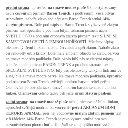
přední strana
: uprostřed
na tmavě modré ploše
šikmo stylizovaný
nápis
červeným
písmem
Baron Trenck,
s podtržením, vše s bílým
stínováním, nahoře vlevo nad nápisem Baron Trenck tenká
14%
zlatým písmem
.
Dole pod nápisem Baron Trenck stylizovaně zlatým
písmem text Speciální a pod ním bílým tiskacím písmem nápis
SVĚTLÉ PIVO a pod ním drobným zlatým písmem text: SILNÉ SE
SAMETOVOU CHUTÍ A JEMNOU HOŘKOSTÍ. Všechny nápisy
olemovaný třemi linkami zlatou, červenou a opět zlatou. Nahoře zlato-
červeno-bílý erb s křídly. Dole malý emblém Starobrno zlatou barvou
na tmavě modrém podkladu. Dále okolo bílý pás se zlatými nápisy:
nahoře a dole po dvou BARON TRENK a po obou stranách text:
SPECIÁLNÍ SVĚTLÉ PIVO, bílý pás olemovaný tenkými link ami ve
zlaté, bílé a tmavě modré barvě. Na tmavě modrém podkladu, uprostřed
pod nápisem Baron Trenck světlejší modrou barvou reliéf pečeti.
Olemování po obvodu tácku tmavě modrou barvou se zlatou a bílou
linkou.
Olemování
celého tácku pak ještě širším
zlatým páskem.
zadní strana
:
na tmavě modré ploše
tácku, olemované bílou linkou,
uprostřed světlejší modrou barvou
reliéf pečeti
ARCANUM BONI
TENORIS ANIMAE,
přes něj vodorovně
malým zlatým písmem
text
v 8 řádcích
:
14% Baron Trenck je pivo vysoce ceněné pro svou
nezaměnitelnou plnou chuť a sílu. Vaří se z nejlepšího moravského