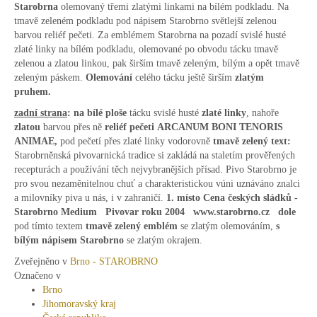
Starobrna
olemovaný třemi zlatými linkami na bílém podkladu. Na
tmavě zeleném podkladu pod nápisem Starobrno světlejší zelenou
barvou reliéf pečeti. Za emblémem Starobrna na pozadí svislé husté
zlaté linky na bílém podkladu, olemované po obvodu tácku tmavě
zelenou a zlatou linkou, pak širším tmavě zeleným, bílým a opět tmavě
zeleným páskem.
Olemování
celého tácku ještě širším
zlatým
pruhem.
zadní strana
:
na bílé ploše
tácku svislé husté
zlaté linky
, nahoře
zlatou
barvou přes ně
reliéf pečeti
ARCANUM BONI TENORIS
ANIMAE,
pod pečetí přes zlaté linky vodorovně
tmavě zelený text:
Starobrněnská pivovarnická tradice si zakládá na staletím prověřených
recepturách a používání těch nejvybranějších přísad. Pivo Starobrno je
pro svou nezaměnitelnou chuť a charakteristickou vúni uznáváno znalci
a milovníky piva u nás, i v zahraničí.
1. místo Cena českých sládků -
Starobrno Medium Pivovar roku 2004 www.starobrno.cz
dole
pod tímto textem
tmavě zelený emblém
se zlatým olemováním,
s
bílým nápisem Starobrno
se zlatým okrajem.
Zveřejněno v
Brno - STAROBRNO
Označeno v
Brno
Jihomoravský kraj