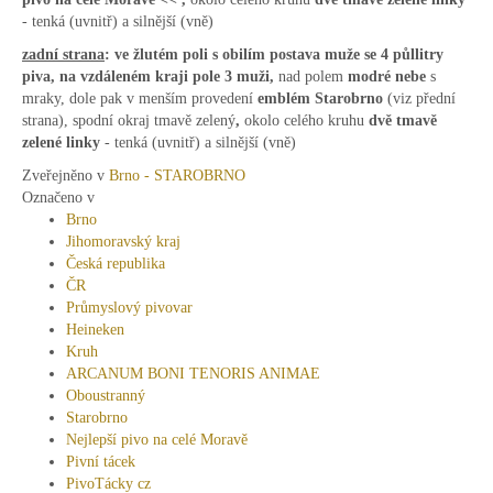
- tenká (uvnitř) a silnější (vně)
zadní strana
: ve žlutém poli s obilím postava muže se 4 půllitry
piva, na vzdáleném kraji pole 3 muži,
nad polem
modré nebe
s
mraky, dole pak v menším provedení
emblém Starobrno
(viz přední
strana), spodní okraj tmavě zelený
,
okolo celého kruhu
dvě tmavě
zelené linky
- tenká (uvnitř) a silnější (vně)
Zveřejněno v
Brno - STAROBRNO
Označeno v
Brno
Jihomoravský kraj
Česká republika
ČR
Průmyslový pivovar
Heineken
Kruh
ARCANUM BONI TENORIS ANIMAE
Oboustranný
Starobrno
Nejlepší pivo na celé Moravě
Pivní tácek
PivoTácky cz