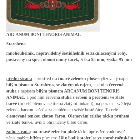
ARCANUM BONI TENORIS ANIMAE
Starobrno
mnohoúhelník, nepravidelný šestiúhelník se zakulacenými rohy,
postavený na špici, oboustranný tácek, šířka 93 mm, výška 95 mm
přední strana
: uprostřed
na tmavě zeleném ploše
stylizovaný nápis
bílým písmem Starobrno, se zlatým okrajem,
nad ním
červená
stuha
s nápisem
bílým
písmem
ARCANUM BONI TENORIS
ANIMAE,
a pod ním
červená stuha s erbem a pečetěmi ve zlaté
barvě
(to celé olemované třema zlatými linkami), na pozadí - světlejší
zelenou barvou pečeť a za emblémem svislé husté čáry. To celé
olemované tenkou zlatou čarou. Olemování celého tácku pruhem
ve zlaté barvě,
uvnitř ohraničený bílou čarou.
zadní strana
:
na tmavě zeleném ploše
tácku uprostřed vodorovně
nápis malým
bílým
písmem:
Již několik století se ve starobrněnském