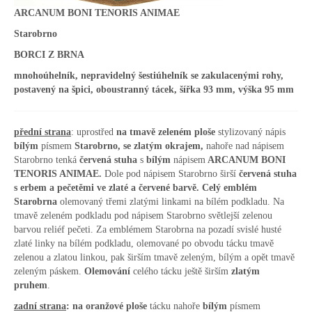
ARCANUM BONI TENORIS ANIMAE
Starobrno
BORCI Z BRNA
mnohoúhelník, nepravidelný šestiúhelník se zakulacenými rohy,
postavený na špici, oboustranný tácek, šířka 93 mm, výška 95 mm
přední strana
: uprostřed
na tmavě zeleném ploše
stylizovaný nápis
bílým
písmem
Starobrno, se zlatým okrajem,
nahoře nad nápisem
Starobrno tenká
červená stuha
s
bílým
nápisem
ARCANUM BONI
TENORIS ANIMAE.
Dole pod nápisem Starobrno širší
červená stuha
s erbem a pečetěmi ve zlaté a červené barvě. Celý emblém
Starobrna
olemovaný třemi zlatými linkami na bílém podkladu. Na
tmavě zeleném podkladu pod nápisem Starobrno světlejší zelenou
barvou reliéf pečeti. Za emblémem Starobrna na pozadí svislé husté
zlaté linky na bílém podkladu, olemované po obvodu tácku tmavě
zelenou a zlatou linkou, pak širším tmavě zeleným, bílým a opět tmavě
zeleným páskem.
Olemování
celého tácku ještě širším
zlatým
pruhem
.
zadní strana
:
na oranžové ploše
tácku nahoře
bílým
písmem