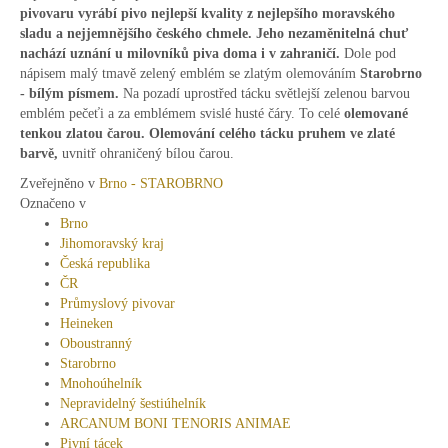
pivovaru vyrábí pivo nejlepší kvality z nejlepšího moravského
sladu a nejjemnějšího českého chmele. Jeho nezaměnitelná chuť
nachází uznání u milovníků piva doma i v zahraničí.
Dole pod
nápisem malý tmavě zelený emblém se zlatým olemováním
Starobrno
- bílým písmem.
Na pozadí uprostřed tácku světlejší zelenou barvou
emblém pečeťi a za emblémem svislé husté čáry. To celé
olemované
tenkou zlatou čarou. Olemování celého tácku pruhem ve zlaté
barvě,
uvnitř ohraničený bílou čarou.
Zveřejněno v
Brno - STAROBRNO
Označeno v
Brno
Jihomoravský kraj
Česká republika
ČR
Průmyslový pivovar
Heineken
Oboustranný
Starobrno
Mnohoúhelník
Nepravidelný šestiúhelník
ARCANUM BONI TENORIS ANIMAE
Pivní tácek