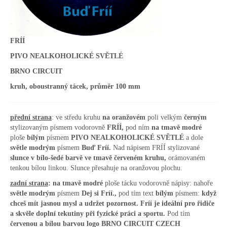
FRÍÍ
PIVO NEALKOHOLICKÉ SVĚTLÉ
BRNO CIRCUIT
kruh, oboustranný tácek, průměr 100 mm
přední strana
: ve středu kruhu
na oranžovém
poli velkým
černým
stylizovaným písmem vodorovně
FRÍÍ,
pod ním
na tmavě modré
ploše
bílým
písmem
PIVO NEALKOHOLICKÉ SVĚTLÉ
a dole
světle modrým
písmem
Buď Fríí.
Nad nápisem FRÍÍ stylizované
slunce v bílo-šedé barvě ve tmavě červeném kruhu,
orámovaném
tenkou bílou linkou. Slunce přesahuje na oranžovou plochu.
zadní strana
:
na tmavě modré
ploše tácku vodorovně nápisy: nahoře
světle modrým
písmem
Dej si Fríí.,
pod tím text
bílým
písmem:
když
chceš mít jasnou mysl a udržet pozornost. Fríí je ideální pro řidiče
a skvěle doplní tekutiny při fyzické práci a sportu.
Pod tím
červenou a bílou barvou logo BRNO CIRCUIT CZECH