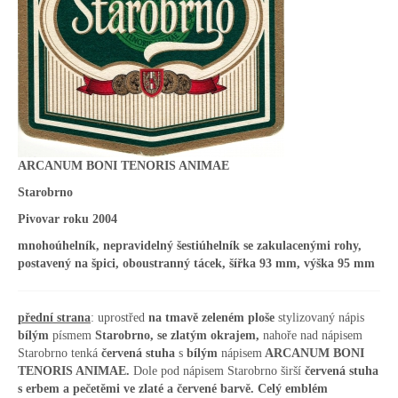
ARCANUM BONI TENORIS ANIMAE
Starobrno
Pivovar roku 2004
mnohoúhelník, nepravidelný šestiúhelník se zakulacenými rohy,
postavený na špici, oboustranný tácek, šířka 93 mm, výška 95 mm
přední strana
: uprostřed
na tmavě zeleném ploše
stylizovaný nápis
bílým
písmem
Starobrno, se zlatým okrajem,
nahoře nad nápisem
Starobrno tenká
červená stuha
s
bílým
nápisem
ARCANUM BONI
TENORIS ANIMAE.
Dole pod nápisem Starobrno širší
červená stuha
s erbem a pečetěmi ve zlaté a červené barvě. Celý emblém