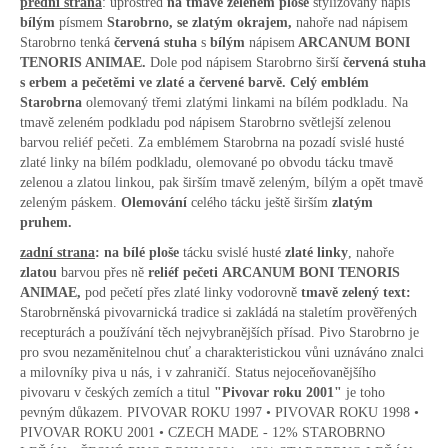
přední strana
: uprostřed
na tmavě zeleném ploše
stylizovaný nápis
bílým
písmem
Starobrno, se zlatým okrajem,
nahoře nad nápisem
Starobrno tenká
červená stuha
s
bílým
nápisem
ARCANUM BONI
TENORIS ANIMAE.
Dole pod nápisem Starobrno širší
červená stuha
s erbem a pečetěmi ve zlaté a červené barvě. Celý emblém
Starobrna
olemovaný třemi zlatými linkami na bílém podkladu. Na
tmavě zeleném podkladu pod nápisem Starobrno světlejší zelenou
barvou reliéf pečeti. Za emblémem Starobrna na pozadí svislé husté
zlaté linky na bílém podkladu, olemované po obvodu tácku tmavě
zelenou a zlatou linkou, pak širším tmavě zeleným, bílým a opět tmavě
zeleným páskem.
Olemování
celého tácku ještě širším
zlatým
pruhem.
zadní strana
:
na bílé ploše
tácku svislé husté
zlaté linky
, nahoře
zlatou
barvou přes ně
reliéf pečeti
ARCANUM BONI TENORIS
ANIMAE,
pod pečetí přes zlaté linky vodorovně
tmavě zelený text:
Starobrněnská pivovarnická tradice si zakládá na staletím prověřených
recepturách a používání těch nejvybranějších přísad. Pivo Starobrno je
pro svou nezaměnitelnou chuť a charakteristickou vůni uznáváno znalci
a milovníky piva u nás, i v zahraničí. Status nejoceňovanějšího
pivovaru v českých zemích a titul
"Pivovar roku 2001"
je toho
pevným důkazem. PIVOVAR ROKU 1997 • PIVOVAR ROKU 1998 •
PIVOVAR ROKU 2001 • CZECH MADE - 12% STAROBRNO