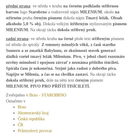
přední strana
: ve středu v kruhu
na černém podkladu
stříbrnou
barvou
logo
Starobrno
a vodorovně nápis
MILENIUM
, okolo
na
střírném
pruhu
černým písmem
dokola nápis
Tmavý ležák. Obsah
alkoholu 5,0 % obj.
Dokola velkým
štříbrným
stylizovaným
pismem
MILENIUM.
Na okraji tácku
dokola stříbrný pruh.
zadní strana
:
ve středu kruhu
na černé
ploše text
stříbrným
písmem
od středu do spirály:
Z temnoty minulých věků, z časů starého
Sumeru a ze zmatků Babylonu, ze zkušeností stovek generací
sládků vzešel tmavý ležák Milenium. Pivo, v jehož chuti rozeznáte
ozvěny minulosti i opojnou závrať z neznáma příštího tisíciletí.
Spirála času je nekonečná. Stejně jako radost z dobrého piva.
Napijte se Milenia, a čas se na chvílku zastaví.
Na okraji tácku
dokola stříbrný pruh,
dole na něm text
černým
písmem
MILENIUM. PIVO PRO PŘÍŠTÍ TISÍCILETÍ.
Zveřejněno v
Brno - STAROBRNO
Označeno v
Brno
Jihomoravský kraj
Česká republika
ČR
Průmyslový pivovar