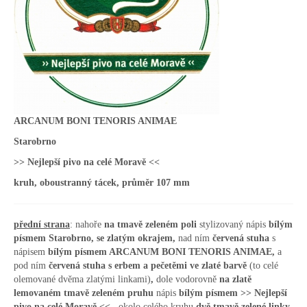
ARCANUM BONI TENORIS ANIMAE
Starobrno
>> Nejlepší pivo na celé Moravě <<
kruh, oboustranný tácek, průměr 107 mm
přední strana
: nahoře
na tmavě zeleném poli
stylizovaný nápis
bílým
písmem Starobrno, se zlatým okrajem,
nad ním
červená stuha
s
nápisem
bílým
písmem
ARCANUM BONI TENORIS ANIMAE,
a
pod ním
červená stuha s erbem a pečetěmi ve zlaté barvě
(to celé
olemované dvěma zlatými linkami)
,
dole vodorovně
na
zlatě
lemovaném
tmavě zeleném pruhu
nápis
bílým písmem
>> Nejlepší
pivo na celé Moravě <<
,
okolo celého kruhu
dvě tmavě
zelené linky