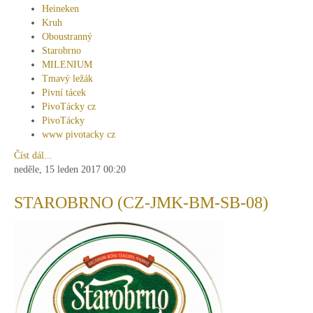
Heineken
Kruh
Oboustranný
Starobrno
MILENIUM
Tmavý ležák
Pivní tácek
PivoTácky cz
PivoTácky
www pivotacky cz
Číst dál...
neděle, 15 leden 2017 00:20
STAROBRNO (CZ-JMK-BM-SB-08)