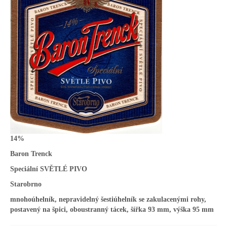
14%
Baron Trenck
Speciální SVĚTLÉ PIVO
Starobrno
mnohoúhelník, nepravidelný šestiúhelník se zakulacenými rohy,
postavený na špici, oboustranný tácek, šířka 93 mm, výška 95 mm