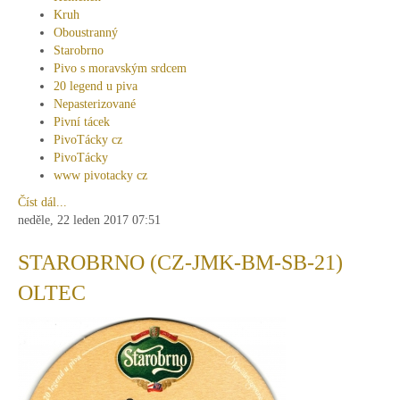
Kruh
Oboustranný
Starobrno
Pivo s moravským srdcem
20 legend u piva
Nepasterizované
Pivní tácek
PivoTácky cz
PivoTácky
www pivotacky cz
Číst dál...
neděle, 22 leden 2017 07:51
STAROBRNO (CZ-JMK-BM-SB-21)
OLTEC