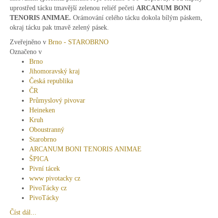
uprostřed tácku tmavější zelenou reliéf pečeti
ARCANUM BONI
TENORIS ANIMAE.
Orámování celého tácku dokola bílým páskem,
okraj tácku pak tmavě zelený pásek.
Zveřejněno v
Brno - STAROBRNO
Označeno v
Brno
Jihomoravský kraj
Česká republika
ČR
Průmyslový pivovar
Heineken
Kruh
Oboustranný
Starobrno
ARCANUM BONI TENORIS ANIMAE
ŠPICA
Pivní tácek
www pivotacky cz
PivoTácky cz
PivoTácky
Číst dál...