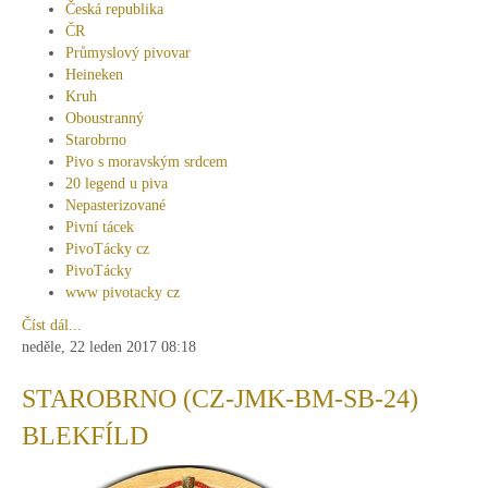
Česká republika
ČR
Průmyslový pivovar
Heineken
Kruh
Oboustranný
Starobrno
Pivo s moravským srdcem
20 legend u piva
Nepasterizované
Pivní tácek
PivoTácky cz
PivoTácky
www pivotacky cz
Číst dál...
neděle, 22 leden 2017 08:18
STAROBRNO (CZ-JMK-BM-SB-24)
BLEKFÍLD