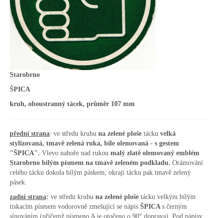
Starobrno
ŠPICA
kruh, oboustranný tácek, průměr 107 mm
přední strana
: ve středu kruhu
na zelené ploše
tácku
velká
stylizovaná, tmavě zelená ruka, bíle olemovaná -
s gestem
"ŠPICA"
.
Vlevo nahoře nad rukou
malý zlatě olemovaný emblém
Starobrno bílým písmem na tmavě zeleném podkladu.
Orámování
celého tácku dokola bílým páskem, okraji tácku pak tmavě zelený
pásek.
zadní strana
:
ve středu kruhu
na zelené ploše
tácku velkým bílým
tiskacím písmem vodorovně zmešující se nápis
ŠPICA
s černým
sínováním (přičemž písmeno A je otočeno o 90° doprava). Pod nápisy