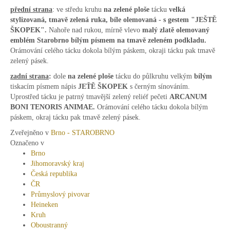
přední strana
: ve středu kruhu
na zelené ploše
tácku
velká
stylizovaná, tmavě zelená ruka, bíle olemovaná -
s gestem "JEŠTĚ
ŠKOPEK"
.
Nahoře nad rukou, mírně vlevo
malý zlatě olemovaný
emblém Starobrno bílým písmem na tmavě zeleném podkladu.
Orámování celého tácku dokola bílým páskem, okraji tácku pak tmavě
zelený pásek.
zadní strana
:
dole
na zelené ploše
tácku do půlkruhu velkým
bílým
tiskacím písmem nápis
JEŤĚ ŠKOPEK
s černým sínováním.
Uprostřed tácku je patrný tmavější zelený reliéf pečeti
ARCANUM
BONI TENORIS ANIMAE.
Orámování celého tácku dokola bílým
páskem, okraj tácku pak tmavě zelený pásek.
Zveřejněno v
Brno - STAROBRNO
Označeno v
Brno
Jihomoravský kraj
Česká republika
ČR
Průmyslový pivovar
Heineken
Kruh
Oboustranný