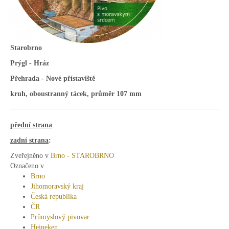
Starobrno
Prýgl - Hráz
Přehrada - Nové přístaviště
kruh, oboustranný tácek, průměr 107 mm
přední strana
:
zadní strana
:
Zveřejněno v
Brno - STAROBRNO
Označeno v
Brno
Jihomoravský kraj
Česká republika
ČR
Průmyslový pivovar
Heineken