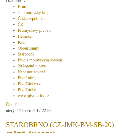
Označeno v
Brno
Jihomoravský kraj
Česká republika
ČR
Průmyslový pivovar
Heineken
Kruh
Oboustranný
Starobrno
Pivo s moravským srdcem
20 legend u piva
Nepasterizované
Pivní tácek
PivoTácky cz
PivoTácky
www pivotacky cz
Číst dál...
úterý, 17 leden 2017 22:57
STAROBRNO (CZ-JMK-BM-SB-20)