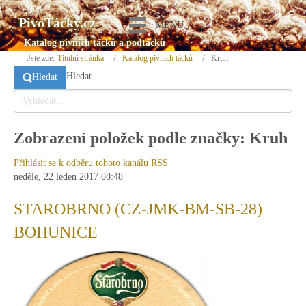
PivoTácky.cz
MENU
Katalog pivních tácků a podtácků
Jste zde:
Titulní stránka
Katalog pivních tácků
Kruh
Hledat
Hledat
Zobrazení položek podle značky: Kruh
Přihlásit se k odběru tohoto kanálu RSS
neděle, 22 leden 2017 08:48
STAROBRNO (CZ-JMK-BM-SB-28)
BOHUNICE