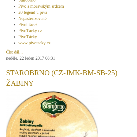
Starobrno
Pivo s moravským srdcem
20 legend u piva
Nepasterizované
Pivní tácek
PivoTácky cz
PivoTácky
www pivotacky cz
Číst dál...
neděle, 22 leden 2017 08:31
STAROBRNO (CZ-JMK-BM-SB-25)
ŽABINY