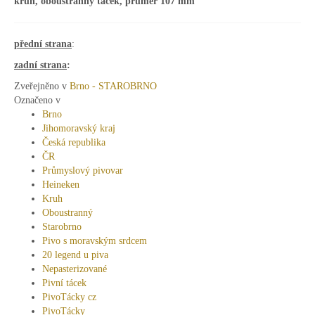
kruh, oboustranný tácek, průměr 107 mm
přední strana
:
zadní strana
:
Zveřejněno v
Brno - STAROBRNO
Označeno v
Brno
Jihomoravský kraj
Česká republika
ČR
Průmyslový pivovar
Heineken
Kruh
Oboustranný
Starobrno
Pivo s moravským srdcem
20 legend u piva
Nepasterizované
Pivní tácek
PivoTácky cz
PivoTácky