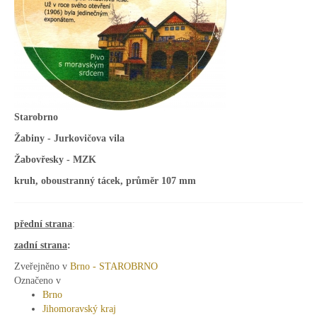
Starobrno
Žabiny - Jurkovičova vila
Žabovřesky - MZK
kruh, oboustranný tácek, průměr 107 mm
přední strana
:
zadní strana
:
Zveřejněno v
Brno - STAROBRNO
Označeno v
Brno
Jihomoravský kraj