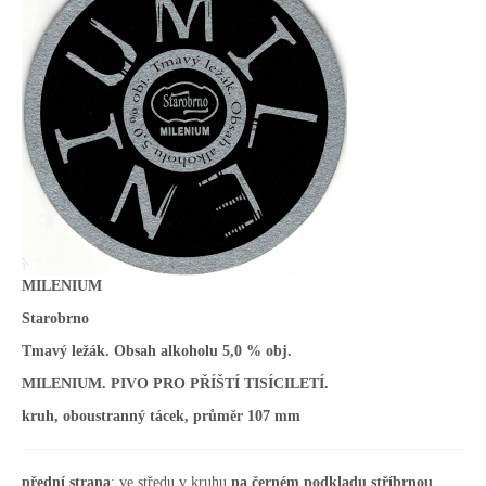
MILENIUM
Starobrno
Tmavý ležák. Obsah alkoholu 5,0 % obj.
MILENIUM. PIVO PRO PŘÍŠTÍ TISÍCILETÍ.
kruh, oboustranný tácek, průměr 107 mm
přední strana
: ve středu v kruhu
na černém podkladu
stříbrnou