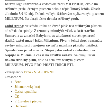
barvou
logo
Starobrno
a vodorovně nápis
MILENIUM
, okolo
na
střírném
pruhu
černým písmem
dokola nápis
Tmavý ležák. Obsah
alkoholu 5,0 % obj.
Dokola velkým
štříbrným
stylizovaným
pismem
MILENIUM.
Na okraji tácku
dokola stříbrný pruh.
zadní strana
:
ve středu kruhu
na černé
ploše text
stříbrným
písmem
od středu do spirály:
Z temnoty minulých věků, z časů starého
Sumeru a ze zmatků Babylonu, ze zkušeností stovek generací
sládků vzešel tmavý ležák Milenium. Pivo, v jehož chuti rozeznáte
ozvěny minulosti i opojnou závrať z neznáma příštího tisíciletí.
Spirála času je nekonečná. Stejně jako radost z dobrého piva.
Napijte se Milenia, a čas se na chvílku zastaví.
Na okraji tácku
dokola stříbrný pruh,
dole na něm text
černým
písmem
MILENIUM. PIVO PRO PŘÍŠTÍ TISÍCILETÍ.
Zveřejněno v
Brno - STAROBRNO
Označeno v
Brno
Jihomoravský kraj
Česká republika
ČR
Průmyslový pivovar
Heineken