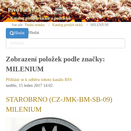
PivoTácky.cz
MENU
Katalog pivních tácků a podtácků
Jste zde:
Titulní stránka
Katalog pivních tácků
MILENIUM
Hledat
Hledat
Zobrazení položek podle značky:
MILENIUM
Přihlásit se k odběru tohoto kanálu RSS
neděle, 15 leden 2017 14:02
STAROBRNO (CZ-JMK-BM-SB-09)
MILENIUM