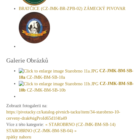
BRATČICE (CZ-JMK-BR-ZPB-02) ZÁMECKÝ PIVOVAR
Galerie Obrázků
CZ-JMK-BM-SB-
10a
CZ-JMK-BM-SB-10a
CZ-JMK-BM-SB-
10b
CZ-JMK-BM-SB-10b
Zobrazit fotogalerii na:
https://pivotacky.cz/katalog-pivnich-tacku/item/34-starobrno-10-
cerveny-drak#sigProId65d1f4fa49
Více z této kategorie:
« STAROBRNO (CZ-JMK-BM-SB-14)
STAROBRNO (CZ-JMK-BM-SB-04) »
zpátky nahoru