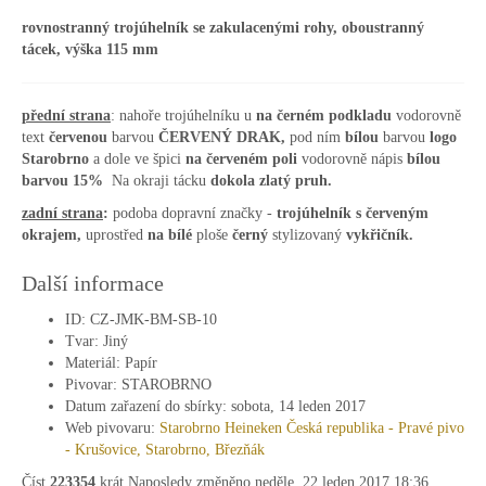
rovnostranný trojúhelník se zakulacenými rohy, oboustranný
tácek, výška 115 mm
přední strana
: nahoře trojúhelníku u
na černém podkladu
vodorovně
text
červenou
barvou
ČERVENÝ DRAK,
pod ním
bílou
barvou
logo
Starobrno
a dole ve špici
na červeném poli
vodorovně nápis
bílou
barvou
15%
Na okraji tácku
dokola zlatý pruh.
zadní strana
:
podoba dopravní značky -
trojúhelník s červeným
okrajem,
uprostřed
na bílé
ploše
černý
stylizovaný
vykřičník.
Další informace
ID:
CZ-JMK-BM-SB-10
Tvar:
Jiný
Materiál:
Papír
Pivovar:
STAROBRNO
Datum zařazení do sbírky:
sobota, 14 leden 2017
Web pivovaru:
Starobrno Heineken Česká republika - Pravé pivo
- Krušovice, Starobrno, Březňák
Číst
223354
krát
Naposledy změněno neděle, 22 leden 2017 18:36