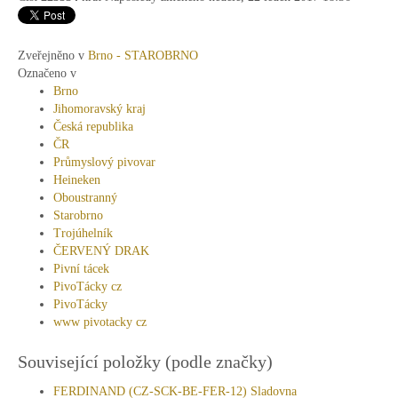
Zveřejněno v
Brno - STAROBRNO
Označeno v
Brno
Jihomoravský kraj
Česká republika
ČR
Průmyslový pivovar
Heineken
Oboustranný
Starobrno
Trojúhelník
ČERVENÝ DRAK
Pivní tácek
PivoTácky cz
PivoTácky
www pivotacky cz
Související položky (podle značky)
FERDINAND (CZ-SCK-BE-FER-12) Sladovna