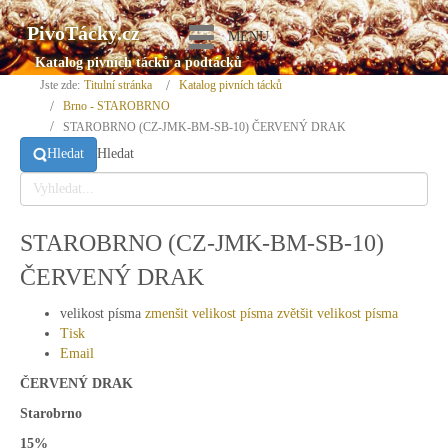
PivoTácky.cz
MENU
Katalog pivních tácků a podtácků
Jste zde:
Titulní stránka
Katalog pivních tácků
Brno - STAROBRNO
STAROBRNO (CZ-JMK-BM-SB-10) ČERVENÝ DRAK
Hledat
Hledat
STAROBRNO (CZ-JMK-BM-SB-10)
ČERVENÝ DRAK
velikost písma
zmenšit velikost písma
zvětšit velikost písma
Tisk
Email
ČERVENÝ DRAK
Starobrno
15%