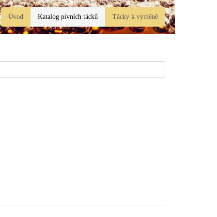
Úvod
Katalog pivních tácků
Tácky k výměně