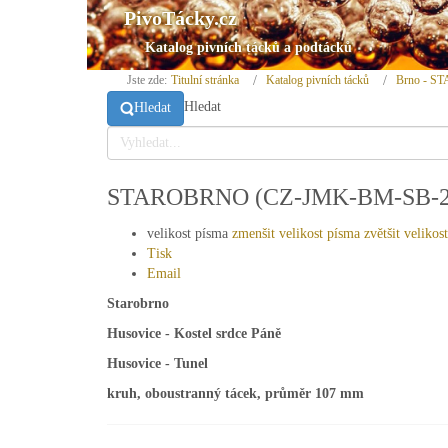
PivoTácky.cz
Katalog pivních tácků a podtácků
Jste zde:
Titulní stránka
Katalog pivních tácků
Brno - 
Hledat
Hledat
STAROBRNO (CZ-JMK-BM-SB-2
velikost písma
zmenšit velikost písma
zvětšit velikos
Tisk
Email
Starobrno
Husovice - Kostel srdce Páně
Husovice - Tunel
kruh, oboustranný tácek, průměr 107 mm