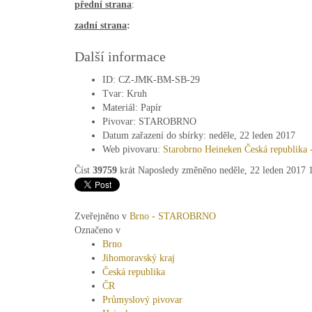
přední strana
:
zadní strana
:
Další informace
ID:
CZ-JMK-BM-SB-29
Tvar:
Kruh
Materiál:
Papír
Pivovar:
STAROBRNO
Datum zařazení do sbírky:
neděle, 22 leden 2017
Web pivovaru:
Starobrno Heineken Česká republika -
Číst
39759
krát
Naposledy změněno neděle, 22 leden 2017 
Zveřejněno v
Brno - STAROBRNO
Označeno v
Brno
Jihomoravský kraj
Česká republika
ČR
Průmyslový pivovar