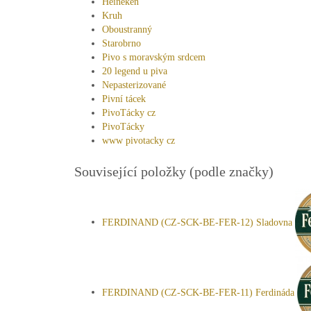
Heineken
Kruh
Oboustranný
Starobrno
Pivo s moravským srdcem
20 legend u piva
Nepasterizované
Pivní tácek
PivoTácky cz
PivoTácky
www pivotacky cz
Související položky (podle značky)
FERDINAND (CZ-SCK-BE-FER-12) Sladovna
FERDINAND (CZ-SCK-BE-FER-11) Ferdináda