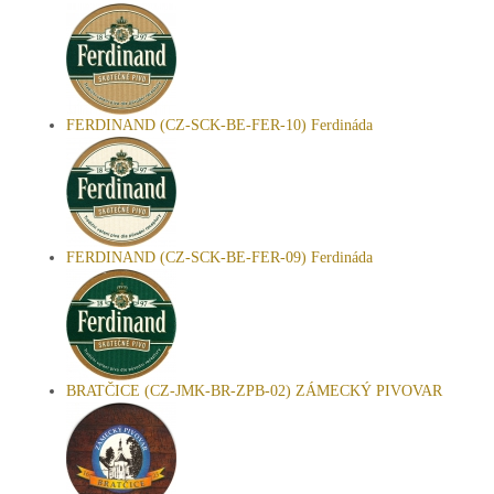
FERDINAND (CZ-SCK-BE-FER-10) Ferdináda
FERDINAND (CZ-SCK-BE-FER-09) Ferdináda
BRATČICE (CZ-JMK-BR-ZPB-02) ZÁMECKÝ PIVOVAR