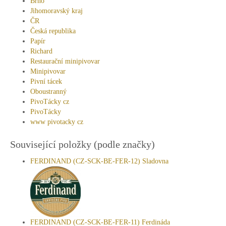
Brno
Jihomoravský kraj
ČR
Česká republika
Papír
Richard
Restaurační minipivovar
Minipivovar
Pivní tácek
Oboustranný
PivoTácky cz
PivoTácky
www pivotacky cz
Související položky (podle značky)
FERDINAND (CZ-SCK-BE-FER-12) Sladovna
FERDINAND (CZ-SCK-BE-FER-11) Ferdináda