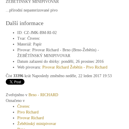
ŽEBĚTÍNSKÝ MINIPIVOVAR
...přírodní nepasterizované pivo
Další informace
ID:
CZ-JMK-BM-RI-02
Tvar:
Čtverec
Materiál:
Papír
Pivovar:
Pivovar Richard - Brno (Brno-Žebětín) -
ŽEBĚTÍNSKÝ MINIPIVOVAR
Datum zařazení do sbírky:
pondělí, 26 prosinec 2016
Web pivovaru:
Pivovar Richard Žebětín - Pivo Richard
Číst
33396
krát
Naposledy změněno neděle, 22 leden 2017 19:53
Zveřejněno v
Brno - RICHARD
Označeno v
Čtverec
Pivo Richard
Pivovar Richard
Žebětínský minipivovar