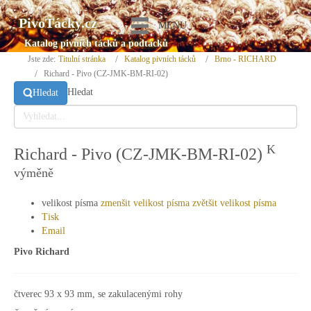
PivoTácky.cz
MENU
Katalog pivních tácků a podtácků
Jste zde:
Titulní stránka
Katalog pivních tácků
Brno - RICHARD
Richard - Pivo (CZ-JMK-BM-RI-02)
Hledat
Hledat
K
Richard - Pivo (CZ-JMK-BM-RI-02)
výměně
velikost písma
zmenšit velikost písma
zvětšit velikost písma
Tisk
Email
Pivo Richard
čtverec 93 x 93 mm, se zakulacenými rohy