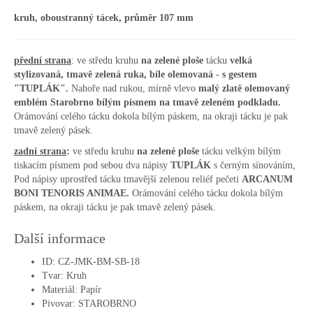
kruh, oboustranný tácek, průměr 107 mm
přední strana
: ve středu kruhu
na zelené ploše
tácku
velká
stylizovaná, tmavě zelená ruka, bíle olemovaná -
s gestem
"TUPLÁK"
.
Nahoře nad rukou, mírně vlevo
malý zlatě olemovaný
emblém Starobrno bílým písmem na tmavě zeleném podkladu.
Orámování celého tácku dokola bílým páskem, na okraji tácku je pak
tmavě zelený pásek.
zadní strana
:
ve středu kruhu
na zelené ploše
tácku velkým bílým
tiskacím písmem pod sebou dva nápisy
TUPLÁK
s černým sínováním,
Pod nápisy uprostřed tácku tmavější zelenou reliéf pečeti
ARCANUM
BONI TENORIS ANIMAE.
Orámování celého tácku dokola bílým
páskem, na okraji tácku je pak tmavě zelený pásek.
Další informace
ID:
CZ-JMK-BM-SB-18
Tvar:
Kruh
Materiál:
Papír
Pivovar:
STAROBRNO