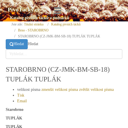
PivoTácky.cz
MENU
Katalog pivních tácků a podtácků
Jste zde:
Titulní stránka
Katalog pivních tácků
Brno - STAROBRNO
STAROBRNO (CZ-JMK-BM-SB-18) TUPLÁK TUPLÁK
Hledat
Hledat
STAROBRNO (CZ-JMK-BM-SB-18)
TUPLÁK TUPLÁK
velikost písma
zmenšit velikost písma
zvětšit velikost písma
Tisk
Email
Starobrno
TUPLÁK
TUPLÁK