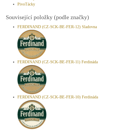
PivoTácky
Související položky (podle značky)
FERDINAND (CZ-SCK-BE-FER-12) Sladovna
FERDINAND (CZ-SCK-BE-FER-11) Ferdináda
FERDINAND (CZ-SCK-BE-FER-10) Ferdináda