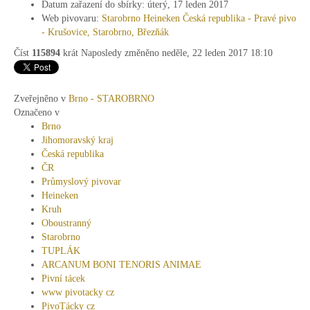
Datum zařazení do sbírky:
úterý, 17 leden 2017
Web pivovaru:
Starobrno Heineken Česká republika - Pravé pivo
- Krušovice, Starobrno, Březňák
Číst
115894
krát
Naposledy změněno neděle, 22 leden 2017 18:10
Zveřejněno v
Brno - STAROBRNO
Označeno v
Brno
Jihomoravský kraj
Česká republika
ČR
Průmyslový pivovar
Heineken
Kruh
Oboustranný
Starobrno
TUPLÁK
ARCANUM BONI TENORIS ANIMAE
Pivní tácek
www pivotacky cz
PivoTácky cz