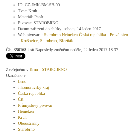
ID:
CZ-JMK-BM-SB-09
Tvar:
Kruh
Materiál:
Papír
Pivovar:
STAROBRNO
Datum zařazení do sbírky:
sobota, 14 leden 2017
Web pivovaru:
Starobrno Heineken Česká republika - Pravé pivo
- Krušovice, Starobrno, Březňák
Číst
356168
krát
Naposledy změněno neděle, 22 leden 2017 18:37
Zveřejněno v
Brno - STAROBRNO
Označeno v
Brno
Jihomoravský kraj
Česká republika
ČR
Průmyslový pivovar
Heineken
Kruh
Oboustranný
Starobrno