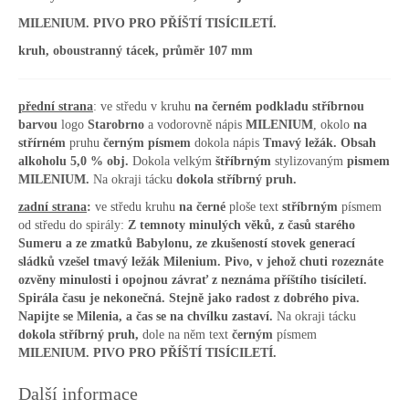
MILENIUM. PIVO PRO PŘÍŠTÍ TISÍCILETÍ.
kruh, oboustranný tácek, průměr 107 mm
přední strana
: ve středu v kruhu
na černém podkladu
stříbrnou
barvou
logo
Starobrno
a vodorovně nápis
MILENIUM
, okolo
na
střírném
pruhu
černým písmem
dokola nápis
Tmavý ležák. Obsah
alkoholu 5,0 % obj.
Dokola velkým
štříbrným
stylizovaným
pismem
MILENIUM.
Na okraji tácku
dokola stříbrný pruh.
zadní strana
:
ve středu kruhu
na černé
ploše text
stříbrným
písmem
od středu do spirály:
Z temnoty minulých věků, z časů starého
Sumeru a ze zmatků Babylonu, ze zkušeností stovek generací
sládků vzešel tmavý ležák Milenium. Pivo, v jehož chuti rozeznáte
ozvěny minulosti i opojnou závrať z neznáma příštího tisíciletí.
Spirála času je nekonečná. Stejně jako radost z dobrého piva.
Napijte se Milenia, a čas se na chvílku zastaví.
Na okraji tácku
dokola stříbrný pruh,
dole na něm text
černým
písmem
MILENIUM. PIVO PRO PŘÍŠTÍ TISÍCILETÍ.
Další informace