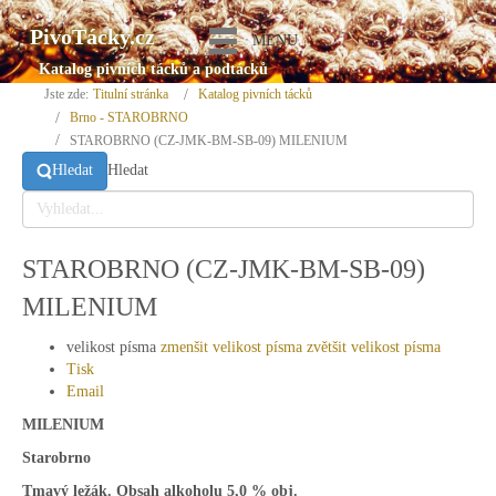
PivoTácky.cz
MENU
Katalog pivních tácků a podtácků
Jste zde:
Titulní stránka
Katalog pivních tácků
Brno - STAROBRNO
STAROBRNO (CZ-JMK-BM-SB-09) MILENIUM
Hledat
Hledat
STAROBRNO (CZ-JMK-BM-SB-09)
MILENIUM
velikost písma
zmenšit velikost písma
zvětšit velikost písma
Tisk
Email
MILENIUM
Starobrno
Tmavý ležák. Obsah alkoholu 5,0 % obj.