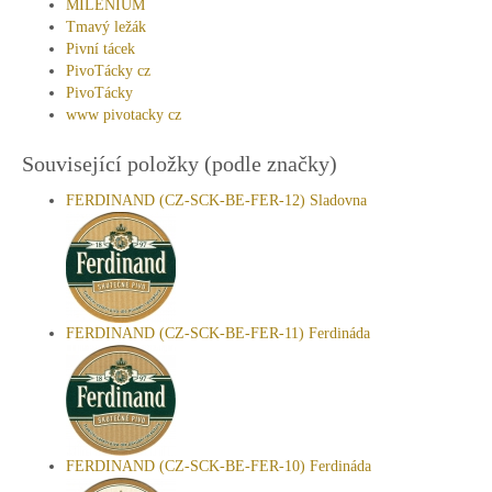
MILENIUM
Tmavý ležák
Pivní tácek
PivoTácky cz
PivoTácky
www pivotacky cz
Související položky (podle značky)
FERDINAND (CZ-SCK-BE-FER-12) Sladovna
FERDINAND (CZ-SCK-BE-FER-11) Ferdináda
FERDINAND (CZ-SCK-BE-FER-10) Ferdináda